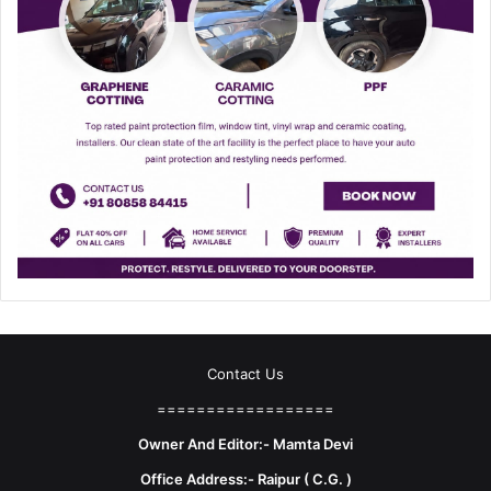
Contact Us
==================
Owner And Editor:- Mamta Devi
Office Address:- Raipur ( C.G. )