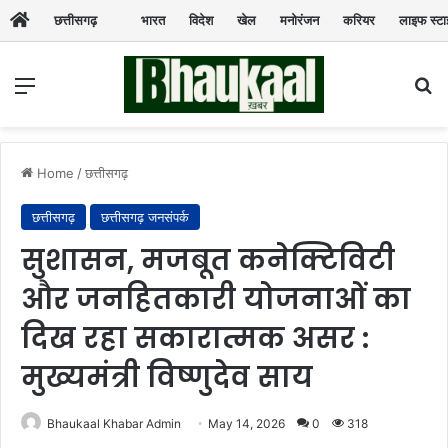
छत्तीसगढ़
भारत
विदेश
खेल
मनोरंजन
करियर
लाइफ स्ट
Menu
Se
Home
/
छत्तीसगढ़
छत्तीसगढ़
छत्तीसगढ़ जनसंपर्क
सुशासन, मजबूत कनेक्टिविटी
और जनहितकारी योजनाओं का
दिख रहा सकारात्मक असर :
मुख्यमंत्री विष्णुदेव साय
Bhaukaal Khabar Admin
May 14, 2026
0
318