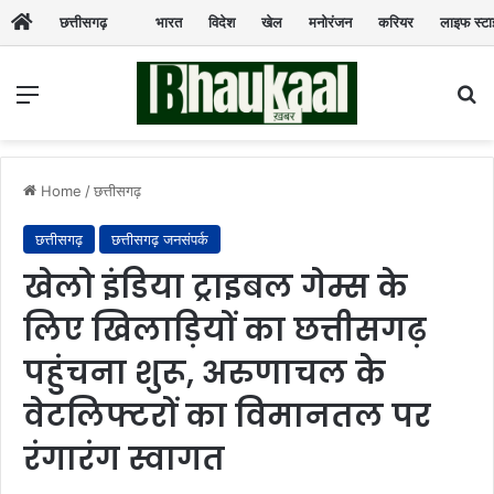
छत्तीसगढ़
भारत
विदेश
खेल
मनोरंजन
करियर
लाइफ स्ट
Menu
Se
Home
/
छत्तीसगढ़
छत्तीसगढ़
छत्तीसगढ़ जनसंपर्क
खेलो इंडिया ट्राइबल गेम्स के
लिए खिलाड़ियों का छत्तीसगढ़
पहुंचना शुरू, अरुणाचल के
वेटलिफ्टरों का विमानतल पर
रंगारंग स्वागत