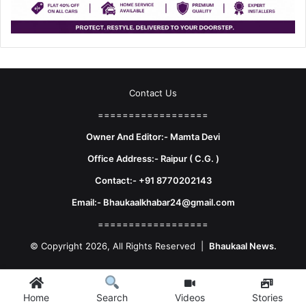
Contact Us
==================
Owner And Editor:- Mamta Devi
Office Address:- Raipur ( C.G. )
Contact:- +91 8770202143
Email:- Bhaukaalkhabar24@gmail.com
==================
© Copyright 2026, All Rights Reserved |
Bhaukaal News.
Facebook
X
LinkedIn
YouTube
Instagram
Telegram
WhatsA
Home
Videos
Stories
Search