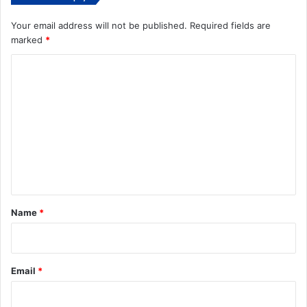
Your email address will not be published.
Required fields are
marked
*
C
o
m
m
e
n
t
*
Name
*
Email
*