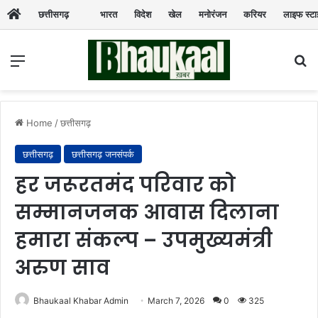
छत्तीसगढ़
भारत
विदेश
खेल
मनोरंजन
करियर
लाइफ स्ट
Menu
Se
Home
/
छत्तीसगढ़
छत्तीसगढ़
छत्तीसगढ़ जनसंपर्क
हर जरूरतमंद परिवार को
सम्मानजनक आवास दिलाना
हमारा संकल्प – उपमुख्यमंत्री
अरुण साव
Bhaukaal Khabar Admin
March 7, 2026
0
325