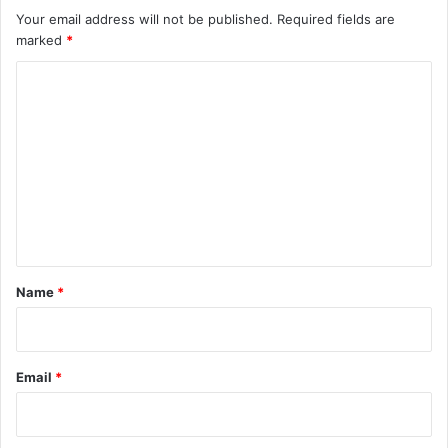
Your email address will not be published.
Required fields are
marked
*
C
o
m
m
e
n
t
*
Name
*
Email
*