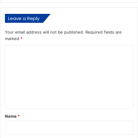
Leave a Reply
Your email address will not be published.
Required fields are
marked
*
C
o
m
m
e
n
t
*
Name
*