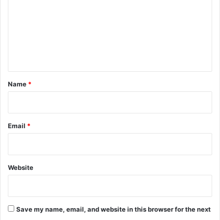
m
m
e
n
t
*
Name
*
Email
*
Website
Save my name, email, and website in this browser for the next