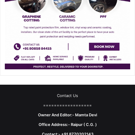
Contact Us
==================
Owner And Editor:- Mamta Devi
Office Address:- Raipur ( C.G. )
Contact:- +91 8770202143