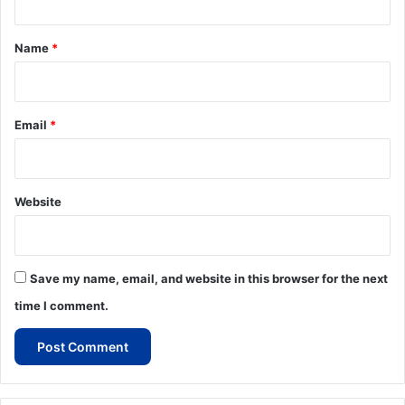
t
*
Name
*
Email
*
Website
Save my name, email, and website in this browser for the next
time I comment.