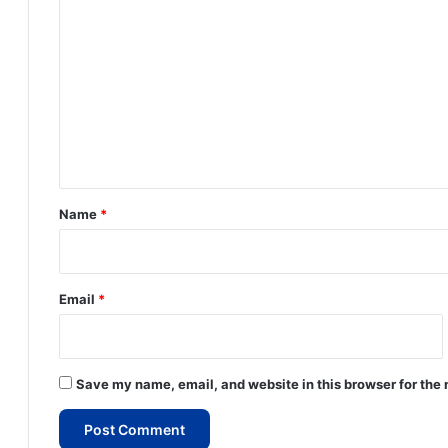
o
m
m
e
n
t
*
Name
*
Email
*
Save my name, email, and website in this browser for the