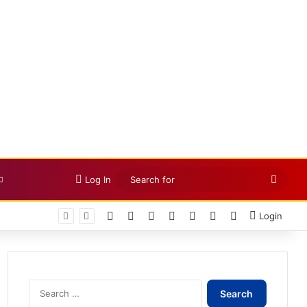
Searc
Log In
for
Facebook
X
LinkedIn
YouTube
Instagram
Telegram
WhatsApp
Login
Search
for: