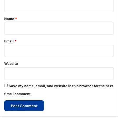
n
t
*
Name
*
Email
*
Website
Save my name, email, and website in this browser for the next
time I comment.