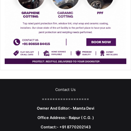
Contact Us
==================
Owner And Editor:- Mamta Devi
Office Address:- Raipur ( C.G. )
Contact:- +91 8770202143