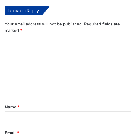
Leave a Reply
Your email address will not be published.
Required fields are
marked
*
C
o
m
m
e
n
t
*
Name
*
Email
*