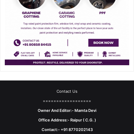
Contact Us
==================
Owner And Editor:- Mamta Devi
Office Address:- Raipur ( C.G. )
Contact:- +91 8770202143