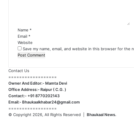
e
n
t
*
Name
*
Email
*
Website
Save my name, email, and website in this browser for the 
Contact Us
==================
Owner And Editor:- Mamta Devi
Office Address:- Raipur ( C.G. )
Contact:- +91 8770202143
Email:- Bhaukaalkhabar24@gmail.com
==================
© Copyright 2026, All Rights Reserved |
Bhaukaal News.
Facebook
X
LinkedIn