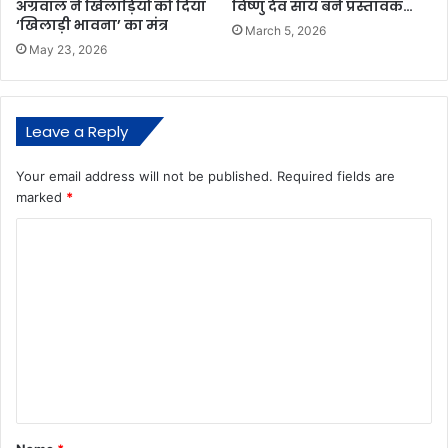
अग्रवाल ने खिलाड़ियों को दिया
विष्णु देव साय बने प्रस्तावक…
‘खिलाड़ी भावना’ का मंत्र
March 5, 2026
May 23, 2026
Leave a Reply
Your email address will not be published.
Required fields are
marked
*
C
o
m
m
e
n
t
*