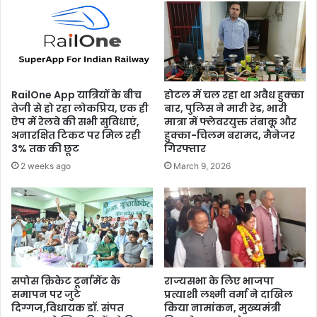
RailOne App यात्रियों के बीच
होटल में चल रहा था अवैध हुक्का
तेजी से हो रहा लोकप्रिय, एक ही
बार, पुलिस ने मारी रेड, भारी
ऐप में रेलवे की सभी सुविधाएं,
मात्रा में फ्लेवरयुक्त तंबाकू और
अनारक्षित टिकट पर मिल रही
हुक्का-चिलम बरामद, मैनेजर
3% तक की छूट
गिरफ्तार
2 weeks ago
March 9, 2026
सपोस क्रिकेट टूर्नामेंट के
राज्यसभा के लिए भाजपा
समापन पर जुटे
प्रत्याशी लक्ष्मी वर्मा ने दाखिल
दिग्गज,विधायक डॉ. संपत
किया नामांकन, मुख्यमंत्री