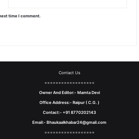
 next time I comment.
Contact Us
==================
Owner And Editor:- Mamta Devi
Office Address:- Raipur ( C.G. )
Contact:- +91 8770202143
Email:- Bhaukaalkhabar24@gmail.com
==================