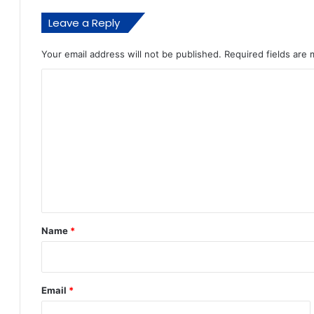
Leave a Reply
Your email address will not be published.
Required fields are
C
o
m
m
e
n
t
*
Name
*
Email
*