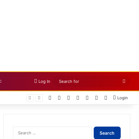
Searc
Log In
for
Facebook
X
LinkedIn
YouTube
Instagram
Telegram
WhatsApp
Login
Search
for: