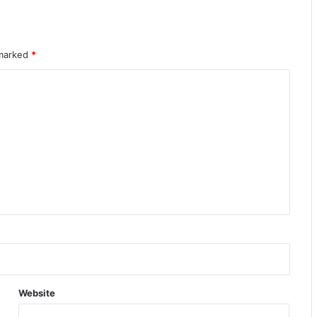
 marked
*
Website