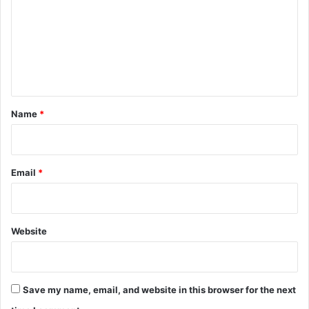
m
m
e
n
t
*
Name
*
Email
*
Website
Save my name, email, and website in this browser for the next