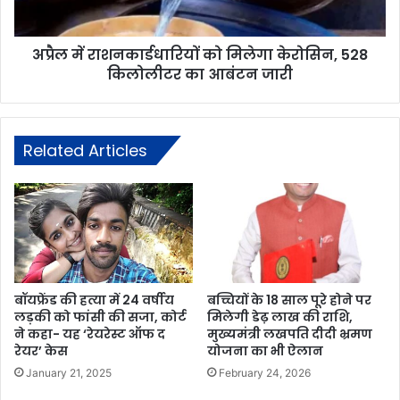
अप्रैल में राशनकार्डधारियों को मिलेगा केरोसिन, 528
किलोलीटर का आबंटन जारी
Related Articles
बॉयफ्रेंड की हत्या में 24 वर्षीय
बच्चियों के 18 साल पूरे होने पर
लड़की को फांसी की सजा, कोर्ट
मिलेगी डेढ़ लाख की राशि,
ने कहा- यह ‘रेयरेस्ट ऑफ द
मुख्यमंत्री लखपति दीदी भ्रमण
रेयर’ केस
योजना का भी ऐलान
January 21, 2025
February 24, 2026