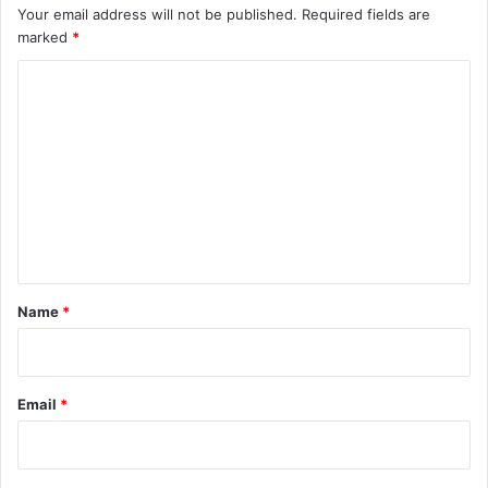
Your email address will not be published.
Required fields are
marked
*
C
o
m
m
e
n
t
*
Name
*
Email
*