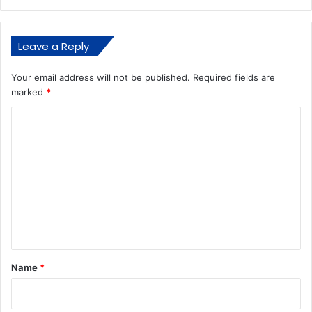
Leave a Reply
Your email address will not be published.
Required fields are
marked
*
C
o
m
m
e
n
t
*
Name
*