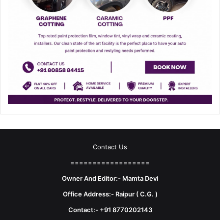
Contact Us
==================
Owner And Editor:- Mamta Devi
Office Address:- Raipur ( C.G. )
Contact:- +91 8770202143