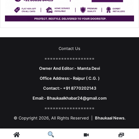
Contact Us
==================
Owner And Editor:- Mamta Devi
Office Address:- Raipur ( C.G. )
Contact:- +91 8770202143
Email:- Bhaukaalkhabar24@gmail.com
==================
© Copyright 2026, All Rights Reserved |
Bhaukaal News.
Facebook
X
LinkedIn
YouTube
Instagram
Telegram
WhatsA