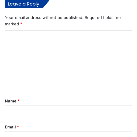
Leave a Reply
Your email address will not be published.
Required fields are
marked
*
C
o
m
m
e
n
t
*
Name
*
Email
*