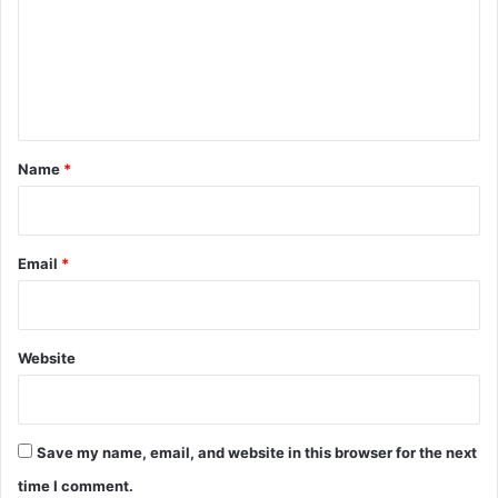
m
e
n
t
*
Name
*
Email
*
Website
Save my name, email, and website in this browser for the next
time I comment.