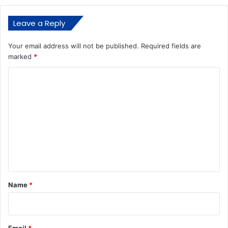
Leave a Reply
Your email address will not be published.
Required fields are
marked
*
C
o
m
m
e
n
t
*
Name
*
Email
*