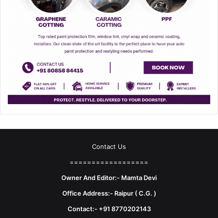
Contact Us
==================
Owner And Editor:- Mamta Devi
Office Address:- Raipur ( C.G. )
Contact:- +91 8770202143