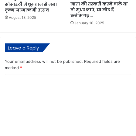
माता की तस्करी करने वाले या
सोसाइटी में धूमधाम से मना
तो सुधर जाएं, या छोड़ दें
कृष्ण जन्माष्टमी उत्सव
छत्तीसगढ़ …
August 18, 2025
January 10, 2025
Leave a Reply
Your email address will not be published.
Required fields are
marked
*
C
o
m
m
e
n
t