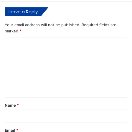
Leave a Reply
Your email address will not be published.
Required fields are
marked
*
C
o
m
m
e
n
t
*
Name
*
Email
*