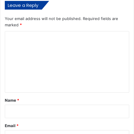
Leave a Reply
Your email address will not be published.
Required fields are
marked
*
C
o
m
m
e
n
t
*
Name
*
Email
*