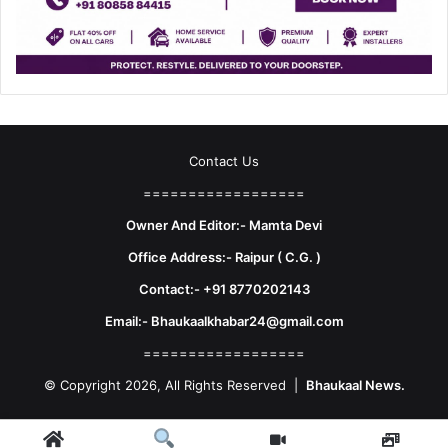
Contact Us
==================
Owner And Editor:- Mamta Devi
Office Address:- Raipur ( C.G. )
Contact:- +91 8770202143
Email:- Bhaukaalkhabar24@gmail.com
==================
© Copyright 2026, All Rights Reserved |
Bhaukaal News.
Facebook
X
LinkedIn
YouTube
Instagram
Telegram
WhatsA