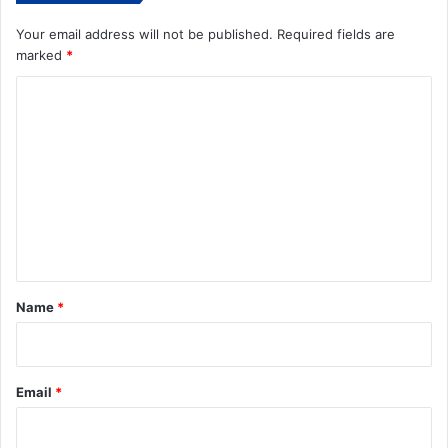
Your email address will not be published.
Required fields are
marked
*
C
o
m
m
e
n
t
*
Name
*
Email
*