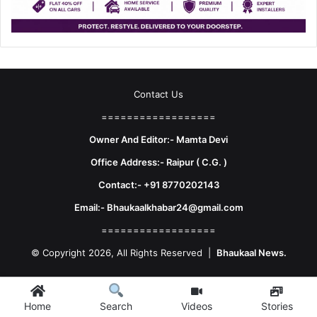
Contact Us
==================
Owner And Editor:- Mamta Devi
Office Address:- Raipur ( C.G. )
Contact:- +91 8770202143
Email:- Bhaukaalkhabar24@gmail.com
==================
© Copyright 2026, All Rights Reserved |
Bhaukaal News.
Facebook
X
LinkedIn
YouTube
Instagram
Telegram
WhatsA
Home
Videos
Stories
Search