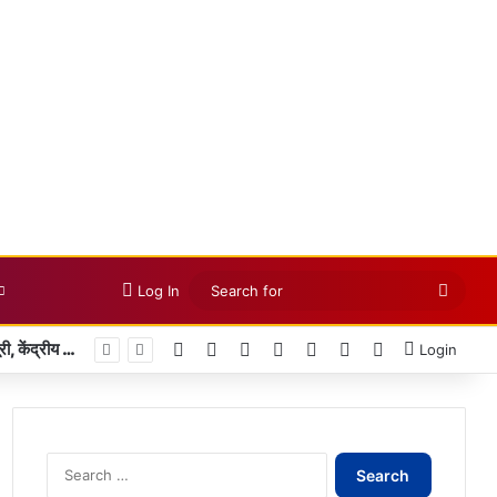
Searc
Log In
for
Facebook
X
LinkedIn
YouTube
Instagram
Telegram
WhatsApp
100 साल पुरानी मांग पूरी, तखतपुर में जश्न: उसलापुर-तखतपुर-डोंगरगढ़ 295 किमी रेल परियोजना को मंजूरी, केंद्रीय राज्य मंत्री तोखन साहू का भव्य स्वागत
Login
Search
for: