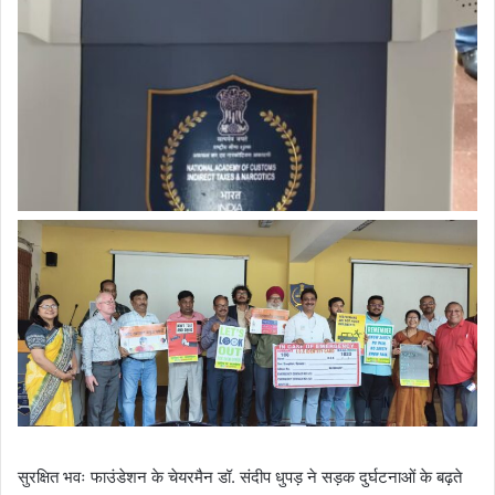
सुरक्षित भवः फाउंडेशन के चेयरमैन डॉ. संदीप धुपड़ ने सड़क दुर्घटनाओं के बढ़ते