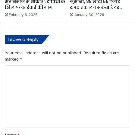
संत समाज में आक्रोश, दोषियों के
जुर्माना, 88 लाख 55 हजार
खिलाफ कार्रवाई की मांग
रुपए तक लग सकता है दंड…
February 6, 2026
January 30, 2026
Leave a Reply
Your email address will not be published.
Required fields are
marked
*
C
o
m
m
e
n
t
*