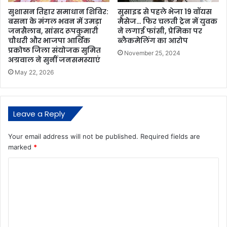
सुसाइड से पहले भेजा 19 वॉयस
सुशासन तिहार समाधान शिविर:
मैसेज… फिर चलती ट्रेन में युवक
बसना के मंगल भवन में उमड़ा
ने लगाई फांसी, प्रेमिका पर
जनसैलाब, सांसद रूपकुमारी
ब्लैकमेलिंग का आरोप
चौधरी और भाजपा आर्थिक
प्रकोष्ठ जिला संयोजक सुमित
November 25, 2024
अग्रवाल ने सुनीं जनसमस्याएं
May 22, 2026
Leave a Reply
Your email address will not be published.
Required fields are
marked
*
C
o
m
m
e