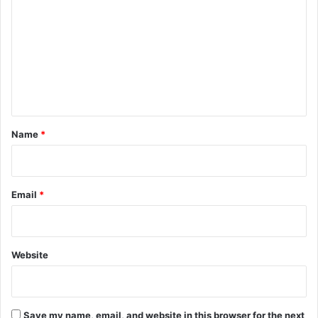
o
m
m
e
n
t
*
Name
*
Email
*
Website
Save my name, email, and website in this browser for the next