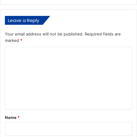
Leave a Reply
Your email address will not be published.
Required fields are
marked
*
C
o
m
m
e
n
t
*
Name
*