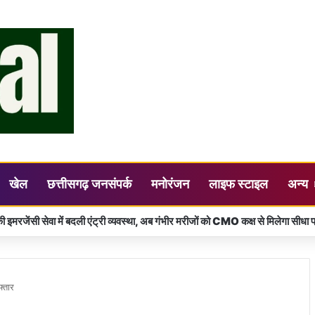
खेल
छत्तीसगढ़ जनसंपर्क
मनोरंजन
लाइफ स्टाइल
अन्य
 स्वास्थ्य भी ज़रूरी, समय पर जांच से संभव है कैंसर का ईलाज – कलेक्टर डॉ. गौरव सिंह
फ्तार