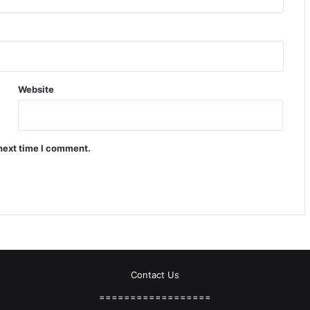
Website
 next time I comment.
Contact Us
==================