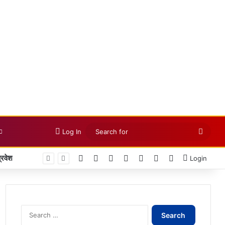
Searc
Log In
for
Facebook
X
LinkedIn
YouTube
Instagram
Telegram
WhatsApp
Login
Search
for: