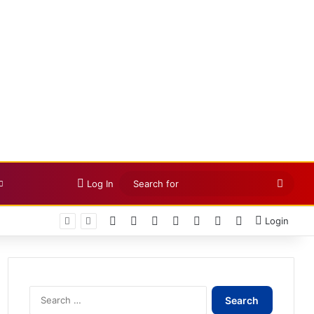
Searc
Log In
for
Facebook
X
LinkedIn
YouTube
Instagram
Telegram
WhatsApp
Login
Search
for: