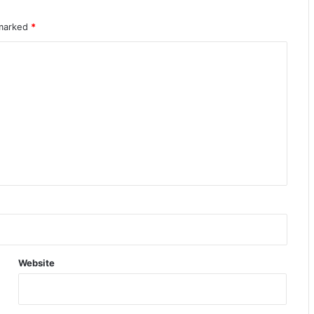
 marked
*
Website