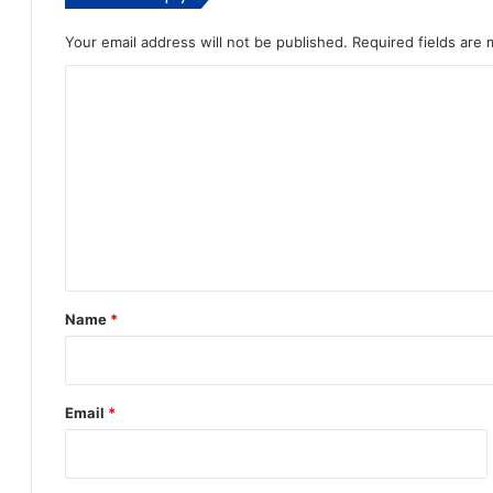
Your email address will not be published.
Required fields are
C
o
m
m
e
n
t
*
Name
*
Email
*